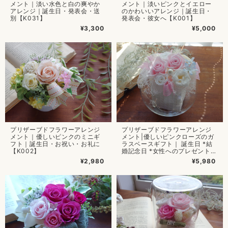
メント｜淡い水色と白の爽やか
メント｜淡いピンクとイエロー
アレンジ｜誕生日・発表会・送
のかわいいアレンジ｜誕生日・
別【K031】
発表会・彼女へ【K001】
¥3,300
¥5,000
プリザーブドフラワーアレンジ
プリザーブドフラワーアレンジ
メント｜優しいピンクのミニギ
メント|優しいピンクローズのガ
フト｜誕生日・お祝い・お礼に
ラスベースギフト｜ 誕生日 *結
【K002】
婚記念日 *女性へのプレゼント
【K025】
¥2,980
¥5,980