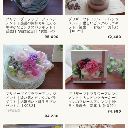
プリザーブドフラワーアレンジ
プリザーブドフラワーアレンジ
メント｜感謝の気持ちを伝える
メント｜優しいピンクのミニギ
華やかなピンクのバラギフト｜
フト｜誕生日・お祝い・お礼に
誕生日 *結婚記念日 *女性へのプ
【K022】
レゼント【K027】
¥5,000
¥2,480
プリザーブドフラワーアレンジ
プリザーブドフラワーアレンジ
メント｜淡い紫とピンクのバラ
メント｜大人ピンクカーネーシ
ギフト｜結婚祝い・誕生日プレ
ョンのフレームアレンジ｜誕生
ゼントに【K032】
日・発表会・新築祝【K020】
[予約商品]
¥4,980
¥4,280