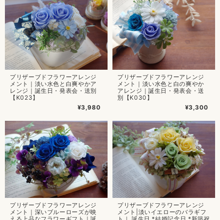
プリザーブドフラワーアレンジ
プリザーブドフラワーアレンジ
メント｜淡い水色と白爽やかア
メント｜淡い水色と白の爽やか
レンジ｜誕生日・発表会・送別
アレンジ｜誕生日・発表会・送
【K023】
別【K030】
¥3,980
¥3,300
プリザーブドフラワーアレンジ
プリザーブドフラワーアレンジ
メント｜深いブルーローズが映
メント|淡いイエローのバラギフ
える上品なフラワーギフト｜誕
ト｜ 誕生日 *結婚記念日 *新築祝