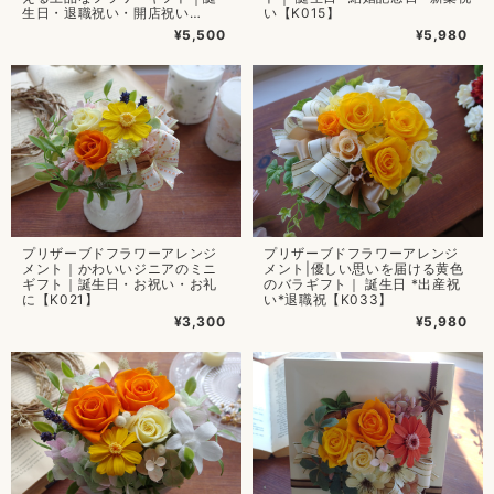
生日・退職祝い・開店祝い
い【K015】
【K028】
¥5,500
¥5,980
プリザーブドフラワーアレンジ
プリザーブドフラワーアレンジ
メント｜かわいいジニアのミニ
メント|優しい思いを届ける黄色
ギフト｜誕生日・お祝い・お礼
のバラギフト｜ 誕生日 *出産祝
に【K021】
い*退職祝【K033】
¥3,300
¥5,980