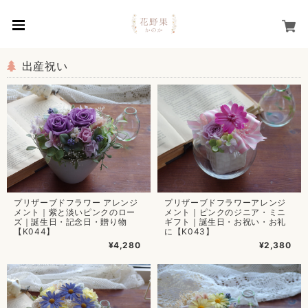
出産祝い
プリザーブドフラワー アレンジ
プリザーブドフラワーアレンジ
メント｜紫と淡いピンクのロー
メント｜ピンクのジニア・ミニ
ズ｜誕生日・記念日・贈り物
ギフト｜誕生日・お祝い・お礼
【K044】
に【K043】
¥4,280
¥2,380